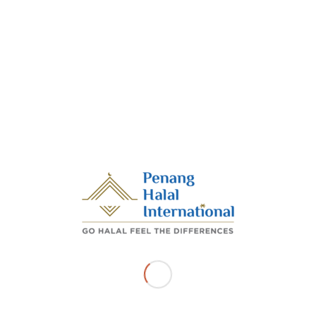
Rangkuman liputan media MIHAS@Shanghai 2025 yang
berlangsung pada 5 hingga 10 November 2025
bertempat di National & Exhibition Convention Centre,
Shanghai.
1.
https://www.facebook.com/DrMohamadAbdulHamid/posts/p
pinang-komited-tembusi-pasaran-halal-dunia-bawa-6-
syarikat-tempatan-ke-sha/673386845845347/
2.
https://www.facebook.com/DrMohamadAbdulHamid/posts/p
pinang-komited-tembusi-pasaran-halal-dunia-bawa-6-
syarikat-tempatan-ke-sha/673386845845347/