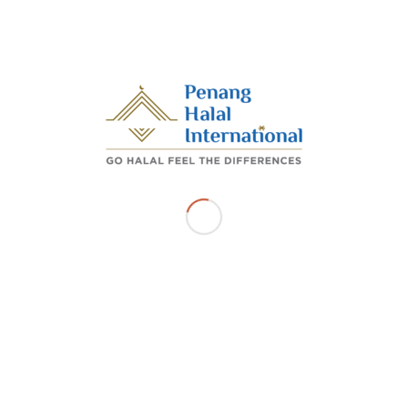
Dr. Mohamad bin Abdul Hamid, Timbalan Ketua
Menteri 1 Pulau Pinang merangkap Pengerusi Penang
Halal International diiringi En Mohd Azraie bin Ramli,
Ketua Pegawai Eksekutif PHI.
/
APRIL 28, 2025
BY
ADMIN_PHI
Share this entry