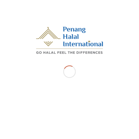
Program ini telah dirasmikan oleh YB Dato’ Hj. Rashidi
bin Zinol. EXCO Perdagangan, Pembangunan Luar
Bandar & Keusahawanan Pulau Pinang.
/
JULY 15, 2025
BY
ADMIN_PHI
Share this entry