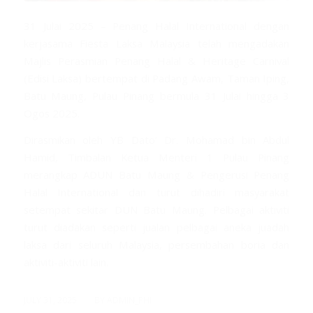
31 Julai 2025 – Penang Halal International dengan
kerjasama Fiesta Laksa Malaysia telah mengadakan
Majlis Perasmian Penang Halal & Heritage Carnival
(Edisi Laksa) bertempat di Padang Awam, Taman Iping,
Batu Maung, Pulau Pinang bermula 31 Julai hingga 3
Ogos 2025.
Dirasmikan oleh YB Dato’ Dr. Mohamad bin Abdul
Hamid, Timbalan Ketua Menteri 1 Pulau Pinang
merangkap ADUN Batu Maung & Pengerusi Penang
Halal International dan turut dihadiri masyarakat
setempat sekitar DUN Batu Maung. Pelbagai aktiviti
turut diadakan seperti jualan pelbagai aneka juadah
laksa dari seluruh Malaysia, persembahan boria dan
aktiviti-aktiviti lain.
/
JULY 31, 2025
BY
ADMIN_PHI