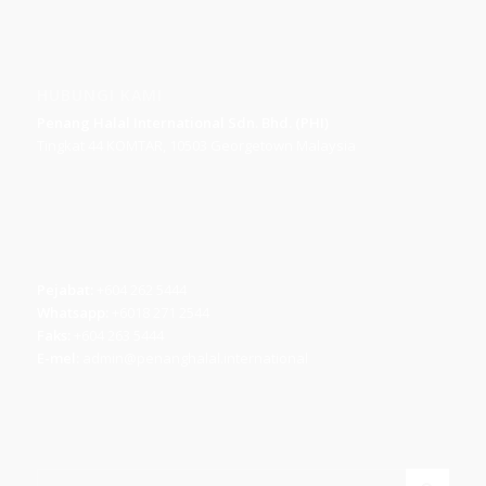
HUBUNGI KAMI
Penang Halal International Sdn. Bhd. (PHI)
Tingkat 44 KOMTAR, 10503 Georgetown Malaysia
Pejabat:
+604 262 5444
Whatsapp:
+6018 271 2544
Faks:
+604 263 5444
E-mel:
admin@penanghalal.international