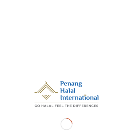
2. ⁠YBhg. Dato Aziz bin Bakar (Ketua Pegawai Eksekutif
Perbadanan Pembangunan Pulau Pinang)
3. ⁠YBhg. Dato’ Haji Mohd Asri Baharum (Pengurus
Besar Lembaga Kemajuan Wilayah Pulau Pinang)
4. ⁠YBhg. Dato’ Haji Marzuki bin Hassan (Pengarah
Jabatan Hal Ehwal Agama Islam Pulau Pinang
5. ⁠YBhg. Dr. Haji Syaharudin Shah Mohd Noor (Pengarah
Bahagian Penyelarasan Penyertaan Bumiputera Pulau
Pinang)
6. ⁠YBhg. En Fauzan Ismail (Ketua Wilayah NCIA Perak
dan Pulau Pinang)
7. ⁠YBrs. En Mohd Azraie bin Ramli (Ketua Pegawai
Eksekutif PHI)
Perbincangan ini juga turut disertai pegawai serta
kakitangan Bahagian Pengurusan Halal JHEAIPP dan
Penang Halal International bagi mendapatkan buah
fikiran dan idea untuk memantapkan pelan yang
dirangka.