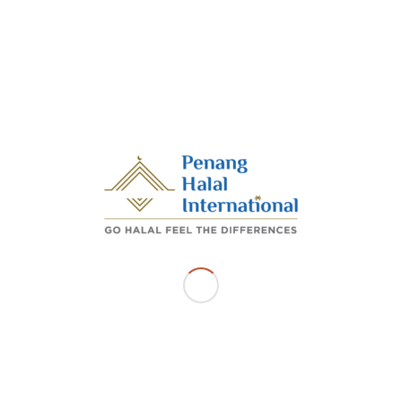
r 2025 – Penang Halal International selaku agensi kerajaan n
si Sijil Pengesahan Halal Malaysia (SPHM) bersama-sa
an Bumiputera Pulau Pinang telah menganjurkan Bootcam
 Pulau Pinang siri 2/2025 bertempat di Institut Latihan Islam P
eramai 90 orang peserta meliputi usahawan Bumiputera Pulau 
ektor, program ini telah bermula dengan sesi ceramah Seminar
 & Pembangunan Usahawan MADANI yang telah disampaika
Kamarul Naim Abdullah dari Lembaga Penduduk & Pembangu
lau Pinang.
IN_PHI