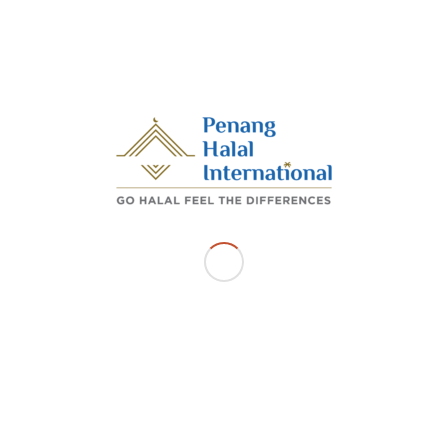
ri 2025 -Sejajar dengan hasrat kerajaan negeri Pulau Pi
nyakkan pemegang Sijil Pengesahan Halal Malaysia, Pen
onal selaku agensi yang bertanggungjawab mempromosikan h
 ke premis makanan Hunny Manis Enterprise yang berada di Fo
orgetown.
n yang terlibat juga telah membimbing usahawan dari segi 
semakan bahan ramuan, dan panduan mengisi sistem MyEHalal.
Y
ADMIN_PHI
s entry