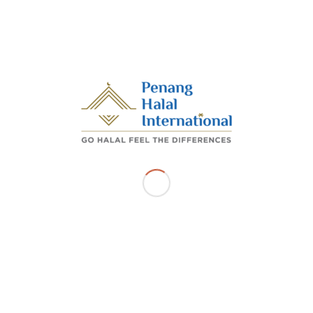
ri 2025 – Sejajar dengan hasrat kerajaan negeri Pulau Pi
nyakkan pemegang Sijil Pengesahan Halal Malaysia, Pen
onal selaku agensi yang bertanggungjawab mempromosikan h
g ke syarikat AZW Coffee Station, pemilik Stesen Minyak Pet
n yang terlibat juga telah membimbing usahawan dari segi 
semakan bahan ramuan, dan panduan mengisi sistem MyEHalal.
Y
ADMIN_PHI
s entry