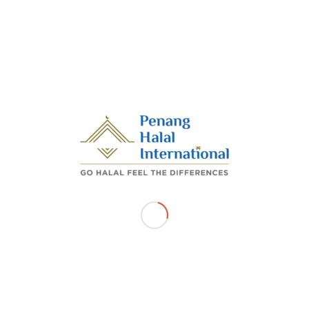
r 2025 – para pegawai Penang Halal International sert
n Halal JHEAIPP berpeluang menimba pengalaman mendalam
n melalui lawatan ke JAKIM Malaysia Halal Analysis Centre (
di Bandar Enstek, Nilai.
sesi yang dikendalikan oleh pegawai Bahagian Pengurusan Halal 
lah didedahkan berkenaan khidmat analisis halal berkaitan b
ksanakan oleh JAKIM dan memastikan pemegang sentiasa memat
nsijilan Halal Malaysia.
sih tak terhingga kepada Tuan Haji Mohd Amri ,Ketua MyHAC d
 MyHAC diatas layanan yang baik terhadap delegasi dari Pulau Pina
IN_PHI