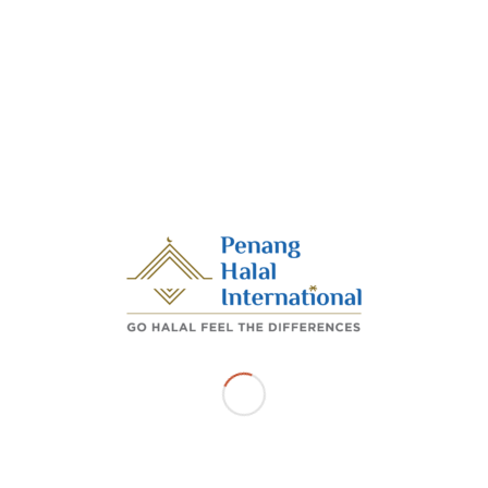
r 2025 – Penang Halal International selaku agensi kerajaan n
 Sijil Pengesahan Halal Malaysia telah menyertai program Je
u Pinang Maybank Islamic dengan kerjasama Bahagian Pengur
l Ehwal Agama Islam Pulau Pinang.
kan kerjasama, PHI turut membuka ruang pameran bersama B
rangkan inisiatif kerajaan negeri dalam mempromosi sijil 
an jumlah pemegang sijil halal.
ni telah dirasmikan oleh YBrs En Mohd Azraie bin Ramli, Ket
PHI mewakili YB Dato’ Dr. Mohamad bin Abdul Hamid selaku Tim
Pulau Pinang. Turut hadir sama, Ustaz Mohd Hanif bin Omar (Ket
Bahagian Dakwah JHEAIPP), En Mohammad Yusof bin Abdul Rahim
ybank Penang, Kedah, Perlis) dan Tn Hj Adnan Sharif (Ketua Eko
lamic).