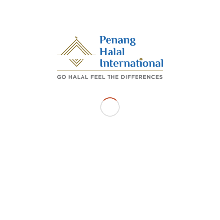
diangkat untuk PHI membimbing ke arah pensijilan halal
Malaysia.
/
NOVEMBER 18, 2025
BY
ADMIN_PHI
Share this entry