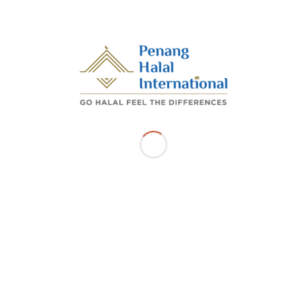
merekodkan jumlah jualan langsung dan tidak langsung
sebanyak RM1.2 juta.
/
/
DECEMBER 10, 2024
BY
ADMIN_PHI
Share this entry