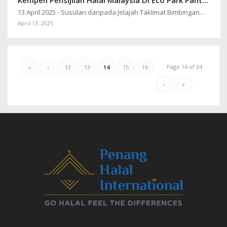
13 April 2025 - Susulan daripada Jelajah Taklimat Bimbingan…
April 13, 2025
Page 14 of 24
«
‹
12
13
14
15
16
›
»