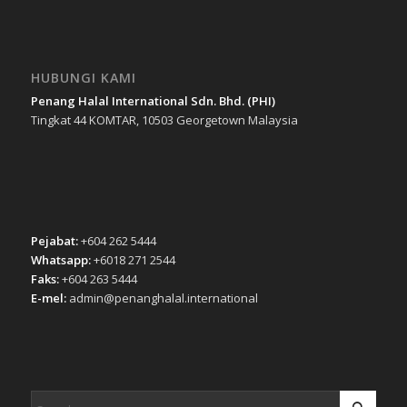
HUBUNGI KAMI
Penang Halal International Sdn. Bhd. (PHI)
Tingkat 44 KOMTAR, 10503 Georgetown Malaysia
Pejabat:
+604 262 5444
Whatsapp:
+6018 271 2544
Faks:
+604 263 5444
E-mel:
admin@penanghalal.international